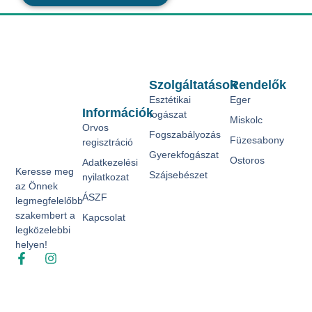
Szolgáltatások
Rendelők
Esztétikai
Eger
Információk
fogászat
Miskolc
Orvos
Fogszabályozás
Füzesabony
regisztráció
Gyerekfogászat
Ostoros
Adatkezelési
Keresse meg
Szájsebészet
nyilatkozat
az Önnek
ÁSZF
legmegfelelőbb
szakembert a
Kapcsolat
legközelebbi
helyen!