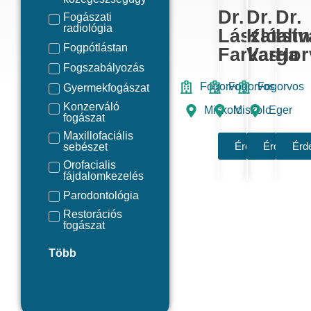
Dr.
Dr.
Dr.
Fogászati
radiológia
László
Katalin
Ist
Fogpótlástan
Farkas
Varga
Hor
Fogszabályozás
Fogorvos
Fogorvos
Fogorvos
Gyermekfogászat
Konzerváló
Miskolc
Miskolc
Eger
fogászat
Maxillofaciális
Érdekel
Érdekel
Érd
sebészet
Orofacialis
fájdalomkezelés
Parodontológia
Restorációs
fogászat
Több