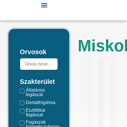
Misko
Orvosok
Szakterület
Általános
fogászat
Dentálhigiénia
Esztétikai
fogászat
Fogászati
közegészségügy