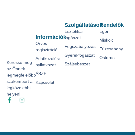
Szolgáltatások
Rendelők
Esztétikai
Eger
Információk
fogászat
Miskolc
Orvos
Fogszabályozás
Füzesabony
regisztráció
Gyerekfogászat
Ostoros
Adatkezelési
Keresse meg
Szájsebészet
nyilatkozat
az Önnek
ÁSZF
legmegfelelőbb
szakembert a
Kapcsolat
legközelebbi
helyen!