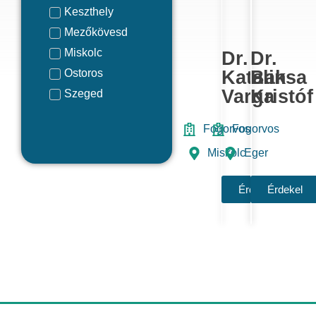
Keszthely
Mezőkövesd
Miskolc
Dr.
Dr.
Ostoros
Katalin
Baksa
Varga
Kristóf
Szeged
Szombathely
Fogorvos
Fogorvos
Tokaj
Miskolc
Eger
Zalaegerszeg
Érdekel
Érdekel