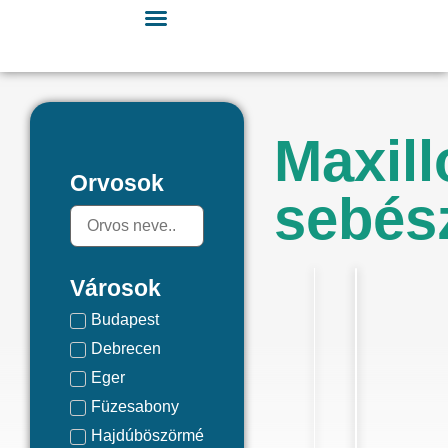
Maxill
Orvosok
sebés
Városok
Budapest
Debrecen
Eger
Füzesabony
Hajdúböszörmény