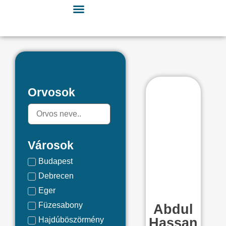
Orvosok
Városok
Budapest
Debrecen
Eger
Füzesabony
Abdul
Hajdúböszörmény
Hassan