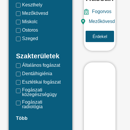
Keszthely
Fogorvos
Mezőkövesd
Mezőkövesd
Miskolc
Ostoros
Érdekel
Szeged
Szombathely
Szakterületek
Tokaj
Zalaegerszeg
Általános fogászat
Dentálhigiénia
Esztétikai fogászat
Fogászati
közegészségügy
Fogászati
radiológia
Több