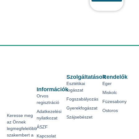
Szolgáltatások
Rendelők
Esztétikai
Eger
Információk
fogászat
Miskolc
Orvos
Fogszabályozás
Füzesabony
regisztráció
Gyerekfogászat
Ostoros
Adatkezelési
Keresse meg
Szájsebészet
nyilatkozat
az Önnek
ÁSZF
legmegfelelőbb
szakembert a
Kapcsolat