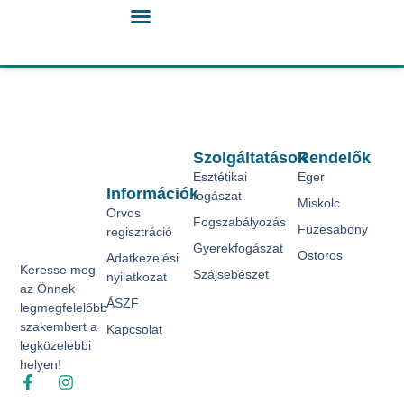
Szolgáltatások
Rendelők
Esztétikai
Eger
Információk
fogászat
Miskolc
Orvos
Fogszabályozás
Füzesabony
regisztráció
Gyerekfogászat
Ostoros
Adatkezelési
Keresse meg
Szájsebészet
nyilatkozat
az Önnek
ÁSZF
legmegfelelőbb
szakembert a
Kapcsolat
legközelebbi
helyen!